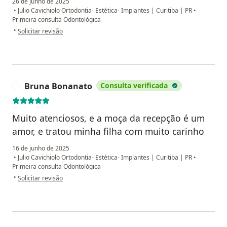
26 de junho de 2025
•
Julio Cavichiolo Ortodontia- Estética- Implantes | Curitiba | PR
•
Primeira consulta Odontológica
na opinião do utilizador Luciane
•
Solicitar revisão
Bruna Bonanato
Consulta verificada
B
Muito atenciosos, e a moça da recepção é um
amor, e tratou minha filha com muito carinho
16 de junho de 2025
•
Julio Cavichiolo Ortodontia- Estética- Implantes | Curitiba | PR
•
Primeira consulta Odontológica
na opinião do utilizador Bruna Bonanato
•
Solicitar revisão