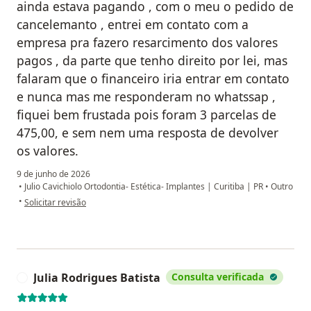
ainda estava pagando , com o meu o pedido de
cancelemanto , entrei em contato com a
empresa pra fazero resarcimento dos valores
pagos , da parte que tenho direito por lei, mas
falaram que o financeiro iria entrar em contato
e nunca mas me responderam no whatssap ,
fiquei bem frustada pois foram 3 parcelas de
475,00, e sem nem uma resposta de devolver
os valores.
9 de junho de 2026
•
Julio Cavichiolo Ortodontia- Estética- Implantes | Curitiba | PR
•
Outro
na opinião do utilizador priscilla silva
•
Solicitar revisão
Julia Rodrigues Batista
Consulta verificada
J