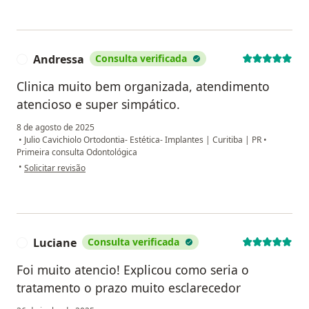
Andressa
Consulta verificada
A
Clinica muito bem organizada, atendimento
atencioso e super simpático.
8 de agosto de 2025
•
Julio Cavichiolo Ortodontia- Estética- Implantes | Curitiba | PR
•
Primeira consulta Odontológica
na opinião do utilizador Andressa
•
Solicitar revisão
Luciane
Consulta verificada
L
Foi muito atencio! Explicou como seria o
tratamento o prazo muito esclarecedor