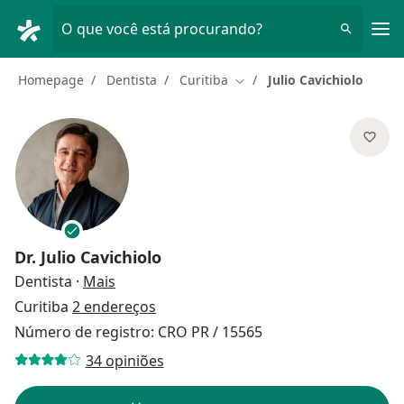
Men
O que você está procurando?
Homepage
Dentista
Curitiba
Julio Cavichiolo
Mudar de cidade
Dr.
Julio Cavichiolo
sobre as especializações
Dentista
·
Mais
Curitiba
2 endereços
Número de registro: CRO PR / 15565
34 opiniões