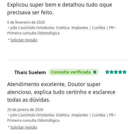
Explicou super bem e detalhou tudo oque
precisava ser feito.
6 de fevereiro de 2026
•
Julio Cavichiolo Ortodontia- Estética- Implantes | Curitiba | PR
•
Primeira consulta Odontológica
na opinião do utilizador Julia Rodrigues Batista
•
Solicitar revisão
Thais Suelem
Consulta verificada
T
Atendimento excelente, Doutor super
atencioso, explica tudo certinho e esclarece
todas as dúvidas.
20 de janeiro de 2026
•
Julio Cavichiolo Ortodontia- Estética- Implantes | Curitiba | PR
•
Primeira consulta Odontológica
na opinião do utilizador Thais Suelem
•
Solicitar revisão