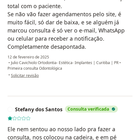
total com o paciente.
Se não vão fazer agendamentos pelo site, é
muito fácil, só dar de baixa, e se alguém já
marcou consulta é só ver o e-mail, WhatsApp
ou celular para receber a notificação.
Completamente desapontada.
12 de fevereiro de 2025
•
Julio Cavichiolo Ortodontia- Estética- Implantes | Curitiba | PR
•
Primeira consulta Odontológica
na opinião do utilizador Melisa
•
Solicitar revisão
Stefany dos Santos
Consulta verificada
S
Ele nem sentou ao nosso lado pra fazer a
consulta, nos colocou na cadeira, e em pé