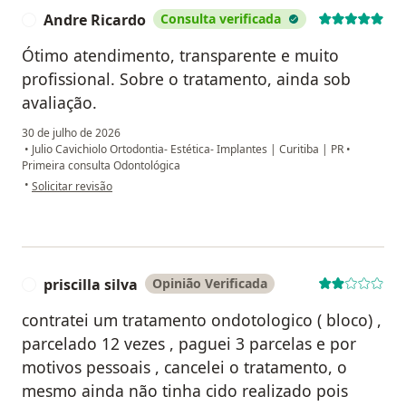
Andre Ricardo
Consulta verificada
A
Ótimo atendimento, transparente e muito
profissional. Sobre o tratamento, ainda sob
avaliação.
30 de julho de 2026
•
Julio Cavichiolo Ortodontia- Estética- Implantes | Curitiba | PR
•
Primeira consulta Odontológica
na opinião do utilizador Andre Ricardo
•
Solicitar revisão
priscilla silva
Opinião Verificada
P
contratei um tratamento ondotologico ( bloco) ,
parcelado 12 vezes , paguei 3 parcelas e por
motivos pessoais , cancelei o tratamento, o
mesmo ainda não tinha cido realizado pois