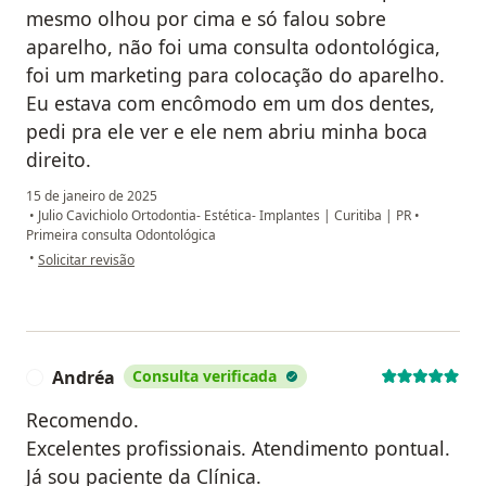
mesmo olhou por cima e só falou sobre
aparelho, não foi uma consulta odontológica,
foi um marketing para colocação do aparelho.
Eu estava com encômodo em um dos dentes,
pedi pra ele ver e ele nem abriu minha boca
direito.
15 de janeiro de 2025
•
Julio Cavichiolo Ortodontia- Estética- Implantes | Curitiba | PR
•
Primeira consulta Odontológica
na opinião do utilizador Stefany dos Santos
•
Solicitar revisão
Andréa
Consulta verificada
A
Recomendo.
Excelentes profissionais. Atendimento pontual.
Já sou paciente da Clínica.