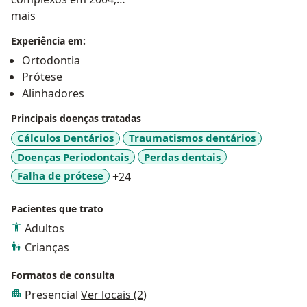
Sobre mim
mais
Diplomado pelo Board Brasileiro de Ortodontia em
Experiência em:
2022.
Ortodontia
Prótese
Alinhadores
Principais doenças tratadas
Cálculos Dentários
Traumatismos dentários
Doenças Periodontais
Perdas dentais
a11y_sr_more_diseases
Falha de prótese
+24
Pacientes que trato
Adultos
Crianças
Formatos de consulta
Presencial
Ver locais (2)