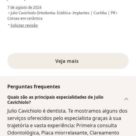
7 de agosto de 2024
•
Julio Cavichiolo Ortodontia- Estética- Implantes | Curitiba | PR
•
Coroas em cerâmica
na opinião do utilizador Andréa
•
Solicitar revisão
Veja mais
opiniões acima
Perguntas frequentes
Quais são as principais especialidades de Julio
Cavichiolo?
Julio Cavichiolo é dentista. Te mostramos alguns dos
serviços oferecidos pelo especialista graças à sua
trajetória e vasta experiência: Primeira consulta
Odontológica, Placa miorrelaxante, Clareamento