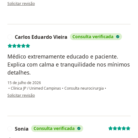
na opinião do utilizador C.M.P.
Solicitar revisão
Carlos Eduardo Vieira
Consulta verificada
C
Médico extremamente educado e paciente.
Explica com calma e tranquilidade nos mínimos
detalhes.
15 de julho de 2026
•
Clínica JP / Unimed Campinas
•
Consulta neurocirurgia
•
na opinião do utilizador Carlos Eduardo Vieira
Solicitar revisão
Sonia
Consulta verificada
S