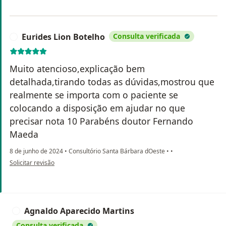
Eurides Lion Botelho
Consulta verificada
E
Muito atencioso,explicação bem
detalhada,tirando todas as dúvidas,mostrou que
realmente se importa com o paciente se
colocando a disposição em ajudar no que
precisar nota 10 Parabéns doutor Fernando
Maeda
8 de junho de 2024
•
Consultório Santa Bárbara dOeste
•
•
na opinião do utilizador Eurides Lion Botelho
Solicitar revisão
Agnaldo Aparecido Martins
A
Consulta verificada