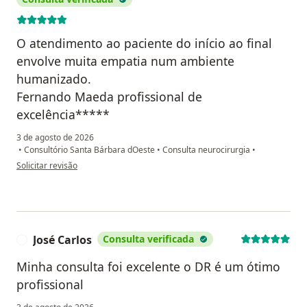
O atendimento ao paciente do início ao final
envolve muita empatia num ambiente
humanizado.
Fernando Maeda profissional de
excelência*****
3 de agosto de 2026
•
Consultório Santa Bárbara dOeste
•
Consulta neurocirurgia
•
na opinião do utilizador Agnaldo Aparecido Martins
Solicitar revisão
José Carlos
Consulta verificada
J
Minha consulta foi excelente o DR é um ótimo
profissional