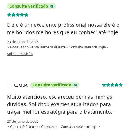
Consulta verificada
E ele é um excelente profissional nossa ele é o
melhor dos melhores que eu conheci até hoje
23 de julho de 2026
•
Consultório Santa Bárbara dOeste
•
Consulta neurocirurgia
•
na opinião do utilizador Cristina de Oliveira Dias Alves
Solicitar revisão
C.M.P.
Consulta verificada
C
Muito atencioso, esclareceu bem as minhas
dúvidas. Solicitou exames atualizados para
traçar melhor estratégia para o tratamento.
23 de julho de 2026
•
Clínica JP / Unimed Campinas
•
Consulta neurocirurgia
•