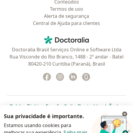
Conteúdos
Termos de uso
Alerta de segurança
Central de Ajuda para clientes
Contato
Doctoralia - Homepage
Doctoralia Brasil Serviços Online e Software Ltda
Rua Visconde do Rio Branco, 1488 - 2º andar - Batel
80420-210 Curitiba (Paraná), Brasil
Facebook
abre num novo separador
Instagram
abre num novo separador
Linkedin
abre num novo separad
Glassdoor
abre num novo se
abre num novo separador
abre num novo separador
abre num novo separador
abre num novo separado
abre num n
abre
Polska
,
Türkiye
,
España
,
Italia
,
Deutschland
,
Česko
,
abre num novo separador
abre num novo separador
abre num novo separador
abre num novo separa
abre num no
abre n
Portugal
,
México
,
Chile
,
Brasil
,
Argentina
,
Perú
,
Sua privacidade é importante.
abre num novo separad
Colombia
Estamos usando cookies para
melhorar sua experiência.
www.doctoralia.com.br © 2026 - Agende agora sua
Saiba mais
.