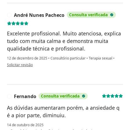
André Nunes Pacheco
Consulta verificada
A
Excelente profissional. Muito atenciosa, explica
tudo com muita calma e demonstra muita
qualidade técnica e profissional.
12 de dezembro de 2025
•
Consultório particular
•
Terapia sexual
•
na opinião do utilizador André Nunes Pacheco
Solicitar revisão
Fernando
Consulta verificada
F
As dúvidas aumentaram porém, a ansiedade q
é a pior parte, diminuiu.
14 de outubro de 2025
na opinião do utiliz