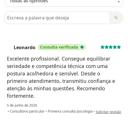
Pesquisar em opiniões
Leonardo
Consulta verificada
L
Excelente profissional. Consegue equilibrar
seriedade e competência técnica com uma
postura acolhedora e sensível. Desde o
primeiro atendimento, transmitiu confiança e
atenção às minhas questões. Recomendo
fortemente.
5 de junho de 2026
na opinião do utiliz
•
Consultório particular
•
Primeira consulta psicologia
•
Solicitar revisão