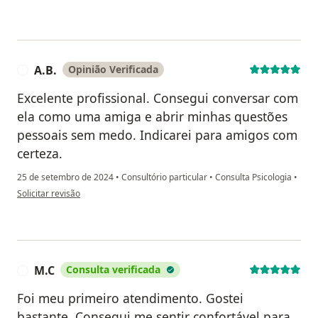
A.B.
Opinião Verificada
A
Excelente profissional. Consegui conversar com
ela como uma amiga e abrir minhas questões
pessoais sem medo. Indicarei para amigos com
certeza.
25 de setembro de 2024
•
Consultório particular
•
Consulta Psicologia
•
na opinião do utilizador A.B.
Solicitar revisão
M.C
Consulta verificada
M
Foi meu primeiro atendimento. Gostei
bastante. Consegui me sentir confortável para