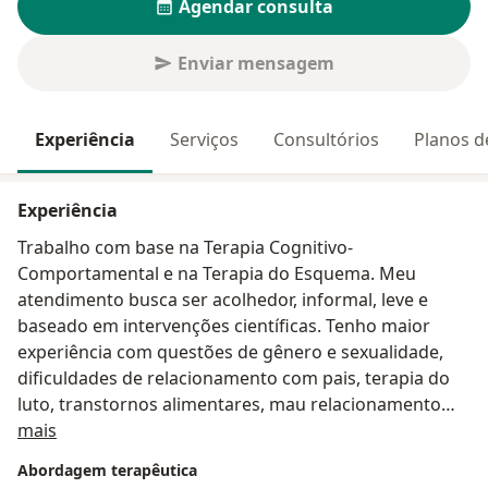
Agendar consulta
Enviar mensagem
Experiência
Serviços
Consultórios
Planos d
Experiência
Trabalho com base na Terapia Cognitivo-
Comportamental e na Terapia do Esquema. Meu
atendimento busca ser acolhedor, informal, leve e
baseado em intervenções científicas. Tenho maior
experiência com questões de gênero e sexualidade,
dificuldades de relacionamento com pais, terapia do
luto, transtornos alimentares, mau relacionamento
Sobre mim
com o dinheiro, depressão e transtornos de
mais
ansiedade. Faço atendimento especializado afirmativo
Abordagem terapêutica
para população LGBT.