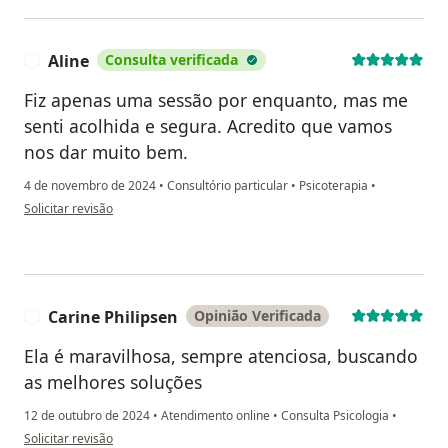
Aline
Consulta verificada
A
Fiz apenas uma sessão por enquanto, mas me
senti acolhida e segura. Acredito que vamos
nos dar muito bem.
4 de novembro de 2024
•
Consultório particular
•
Psicoterapia
•
na opinião do utilizador Aline
Solicitar revisão
Carine Philipsen
Opinião Verificada
C
Ela é maravilhosa, sempre atenciosa, buscando
as melhores soluções
12 de outubro de 2024
•
Atendimento online
•
Consulta Psicologia
•
na opinião do utilizador Carine Philipsen
Solicitar revisão