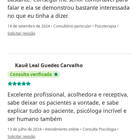
falar e ela se demonstrou bastante interessada
no que eu tinha a dizer.
14 de setembro de 2024
•
Consultório particular
•
Psicoterapia
•
na opinião do utilizador M.C
Solicitar revisão
Kauê Leal Guedes Carvalho
K
Consulta verificada
Excelente profissional, acolhedora e receptiva,
sabe deixar os pacientes a vontade, e sabe
explicar tudo ao paciente, psicóloga incrível e
ser humano também
13 de julho de 2024
•
Atendimento online
•
Consulta Psicologia
•
na opinião do utilizador Kauê Leal Guedes Carvalho
Solicitar revisão