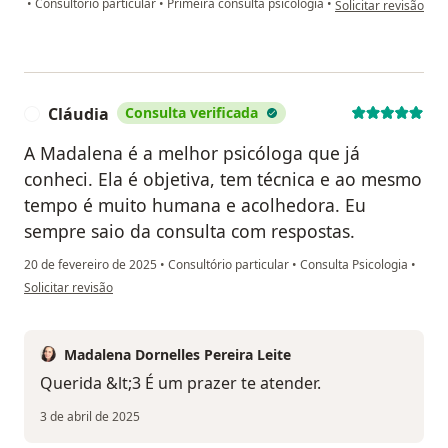
•
Consultório particular
•
Primeira consulta psicologia
•
Solicitar revisão
Cláudia
Consulta verificada
C
A Madalena é a melhor psicóloga que já
conheci. Ela é objetiva, tem técnica e ao mesmo
tempo é muito humana e acolhedora. Eu
sempre saio da consulta com respostas.
20 de fevereiro de 2025
•
Consultório particular
•
Consulta Psicologia
•
na opinião do utilizador Cláudia
Solicitar revisão
Madalena Dornelles Pereira Leite
Querida &lt;3 É um prazer te atender.
3 de abril de 2025