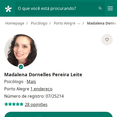
Men
O que você está procurando?
Homepage
Psicólogo
Porto Alegre
Madalena Dornell
Mudar de cidade
Madalena Dornelles Pereira Leite
sobre as especializações
Psicólogo
·
Mais
Porto Alegre
1 endereço
Número de registro: 07/25214
28 opiniões