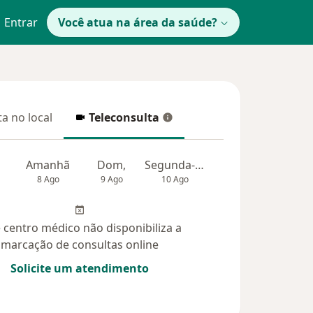
Entrar
Você atua na área da saúde?
a no local
Teleconsulta
 no local
Teleconsulta
Amanhã
Dom,
Segunda-feira
Ter,
Qua
8 Ago
9 Ago
10 Ago
11 Ago
12 Ag
 centro médico não disponibiliza a
marcação de consultas online
Solicite um atendimento