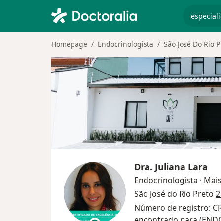
especiali
Homepage
Endocrinologista
São José Do Rio P
Dra.
Juliana Lara
Endocrinologista
·
Mai
São José do Rio Preto
2
Número de registro: C
encontrado para (END