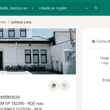
dade, doença ou nome
cidade ou região
reto
Juliana Lara
Consult
Consulta
Hoje
7 Ago
Este
sobre as especializações
s
 endereços
RM SP 182390 - RQE nao
OCRINOLOGISTA) - RQE