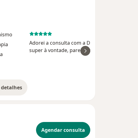
nismo
August 21, 
Adorei a consulta com a Dra. Juliana …me sent
apia
super à vontade, parecia até que eu estava
ia
conversando com uma amiga de muito tempo
só que uma amiga cheia de conhecimento e
Patrícia 
experiência. Ela explica tu...
 detalhes
bre a experiência
Agendar consulta