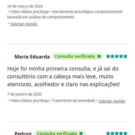
24 de março de 2026
•
Fabio villalva psicólogo
•
Atendimento psicológico comportamental
baseado em análise do comportamento
na opinião do utilizador Karina de Cássia Bazzani
•
Solicitar revisão
Maria Eduarda
Consulta verificada
M
Hoje foi minha primeira consulta, e já sai do
consultório com a cabeça mais leve, muito
atencioso, acolhedor e claro nas explicações!
7 de janeiro de 2026
na opinião do utiliza
•
Fabio villalva psicólogo
•
Tratamento da ansiedade
•
Solicitar revisão
Pedrojr
Consulta verificada
P