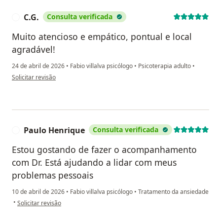
C.G.
Consulta verificada
C
Muito atencioso e empático, pontual e local
agradável!
24 de abril de 2026
•
Fabio villalva psicólogo
•
Psicoterapia adulto
•
na opinião do utilizador C.G.
Solicitar revisão
Paulo Henrique
Consulta verificada
P
Estou gostando de fazer o acompanhamento
com Dr. Está ajudando a lidar com meus
problemas pessoais
10 de abril de 2026
•
Fabio villalva psicólogo
•
Tratamento da ansiedade
na opinião do utilizador Paulo Henrique
•
Solicitar revisão