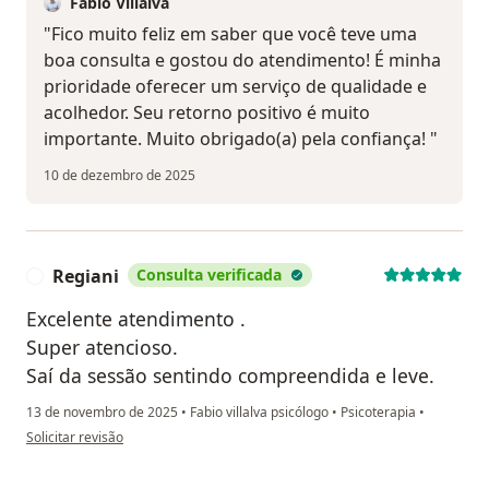
Fabio Villalva
​"Fico muito feliz em saber que você teve uma
boa consulta e gostou do atendimento! É minha
prioridade oferecer um serviço de qualidade e
acolhedor. Seu retorno positivo é muito
importante. Muito obrigado(a) pela confiança! "
10 de dezembro de 2025
Regiani
Consulta verificada
R
Excelente atendimento .
Super atencioso.
Saí da sessão sentindo compreendida e leve.
13 de novembro de 2025
•
Fabio villalva psicólogo
•
Psicoterapia
•
na opinião do utilizador Regiani
Solicitar revisão