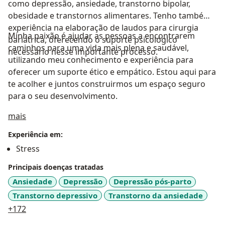
como depressão, ansiedade, transtorno bipolar,
obesidade e transtornos alimentares. Tenho também
experiência na elaboração de laudos para cirurgia
Minha paixão é ajudar as pessoas a encontrarem
bariátrica, oferecendo o suporte psicológico
caminhos para uma vida mais plena e saudável,
necessário nesse importante processo.
utilizando meu conhecimento e experiência para
oferecer um suporte ético e empático. Estou aqui para
te acolher e juntos construirmos um espaço seguro
para o seu desenvolvimento.
Sobre mim
mais
Experiência em:
Stress
Principais doenças tratadas
Ansiedade
Depressão
Depressão pós-parto
Transtorno depressivo
Transtorno da ansiedade
a11y_sr_more_diseases
+172