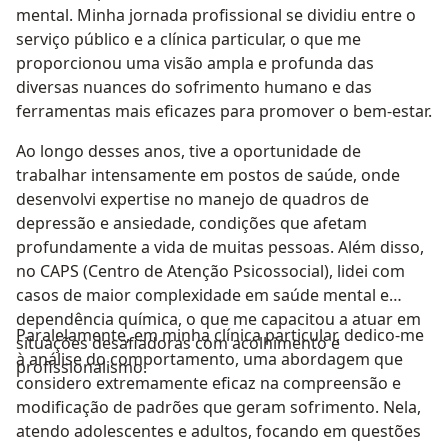
mental. Minha jornada profissional se dividiu entre o
serviço público e a clínica particular, o que me
proporcionou uma visão ampla e profunda das
diversas nuances do sofrimento humano e das
ferramentas mais eficazes para promover o bem-estar.
Ao longo desses anos, tive a oportunidade de
trabalhar intensamente em postos de saúde, onde
desenvolvi expertise no manejo de quadros de
depressão e ansiedade, condições que afetam
profundamente a vida de muitas pessoas. Além disso,
no CAPS (Centro de Atenção Psicossocial), lidei com
casos de maior complexidade em saúde mental e
dependência química, o que me capacitou a atuar em
Paralelamente, em minha clínica particular, dedico-me
situações desafiadoras com acolhimento e
à análise do comportamento, uma abordagem que
profissionalismo.
considero extremamente eficaz na compreensão e
modificação de padrões que geram sofrimento. Nela,
atendo adolescentes e adultos, focando em questões