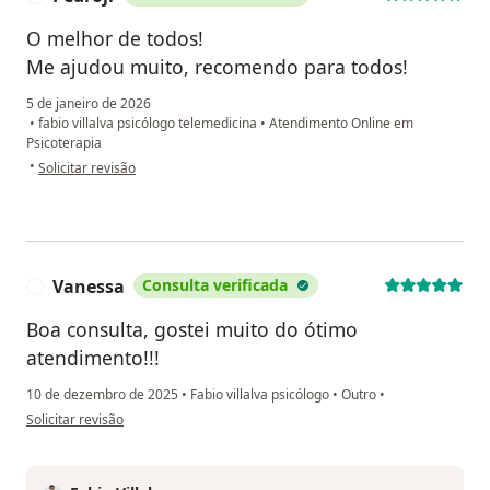
O melhor de todos!
Me ajudou muito, recomendo para todos!
5 de janeiro de 2026
•
fabio villalva psicólogo telemedicina
•
Atendimento Online em
Psicoterapia
na opinião do utilizador Pedrojr
•
Solicitar revisão
Vanessa
Consulta verificada
V
Boa consulta, gostei muito do ótimo
atendimento!!!
10 de dezembro de 2025
•
Fabio villalva psicólogo
•
Outro
•
na opinião do utilizador Vanessa
Solicitar revisão