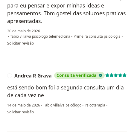
para eu pensar e expor minhas ideas e
pensamentos. Tbm gostei das solucoes praticas
apresentadas.
20 de maio de 2026
•
fabio villalva psicólogo telemedicina
•
Primeira consulta psicologia
•
na opinião do utilizador Emerson
Solicitar revisão
Andrea R Grava
Consulta verificada
A
está sendo bom foi a segunda consulta um dia
de cada vez ne
14 de maio de 2026
•
Fabio villalva psicólogo
•
Psicoterapia
•
na opinião do utilizador Andrea R Grava
Solicitar revisão