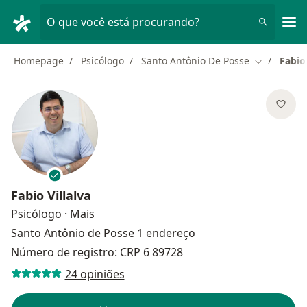
Men
O que você está procurando?
Homepage
Psicólogo
Santo Antônio De Posse
Fabio 
Mudar de c
Fabio Villalva
sobre as especializações
Psicólogo
·
Mais
Santo Antônio de Posse
1 endereço
Número de registro: CRP 6 89728
24 opiniões