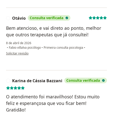
Otávio
Consulta verificada
O
Bem atencioso, e vai direto ao ponto, melhor
que outros terapeutas que já consultei!
8 de abril de 2026
•
Fabio villalva psicólogo
•
Primeira consulta psicologia
•
na opinião do utilizador Otávio
Solicitar revisão
Karina de Cássia Bazzani
Consulta verificada
K
O atendimento foi maravilhoso! Estou muito
feliz e esperançosa que vou ficar bem!
Gratidão!